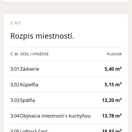
3.NP
Rozpis miestností.
Č. M.
ÚČEL / VYUŽITIE
PLOCHA
3.01
Zádverie
5,40 m²
3.02
Kúpeľňa
5,15 m²
3.03
Spálňa
13,20 m²
3.04
Obývacia miestnosť s kuchyňou
13,78 m²
3.05
Loftová časť
18,83 m²